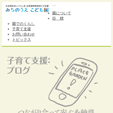
ナ
ビ
園について
ゲ
目 標
ー
園でのくらし
シ
子育て支援
ョ
お問い合わせ
ン
トピックス