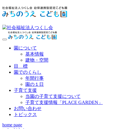
ナ
ビ
園について
ゲ
基本情報
ー
建物・空間
シ
目 標
ョ
園でのくらし
ン
年間行事
園の１日
子育て支援
当園の子育て支援について
子育て支援情報「PLACE GARDEN」
お問い合わせ
トピックス
home page