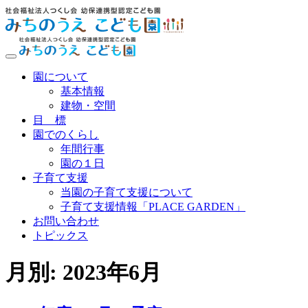
ナ
ビ
園について
ゲ
基本情報
ー
建物・空間
シ
目 標
ョ
園でのくらし
ン
年間行事
園の１日
子育て支援
当園の子育て支援について
子育て支援情報「PLACE GARDEN」
お問い合わせ
トピックス
月別: 2023年6月