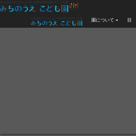
園について
目