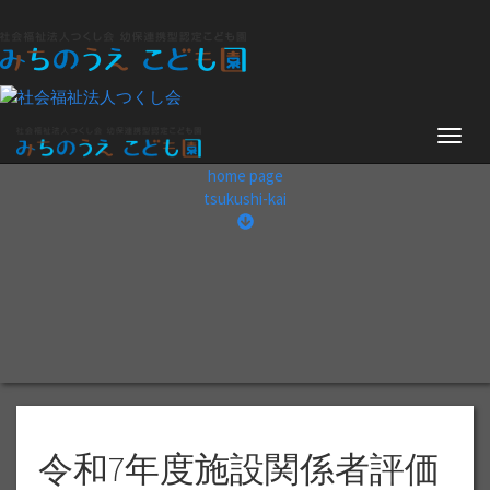
ナ
ビ
home page
ゲ
tsukushi-kai
ー
シ
ョ
ン
令和7年度施設関係者評価