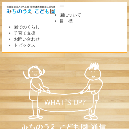
ナ
ビ
園について
ゲ
目 標
ー
園でのくらし
シ
子育て支援
ョ
お問い合わせ
ン
トピックス